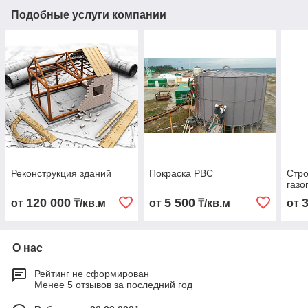
Подобные услуги компании
Реконструкция зданий
Покраска РВС
Стро
газо
120 000
5 500
от
₸/кв.м
от
₸/кв.м
от
О нас
Рейтинг не сформирован
Менее 5 отзывов за последний год